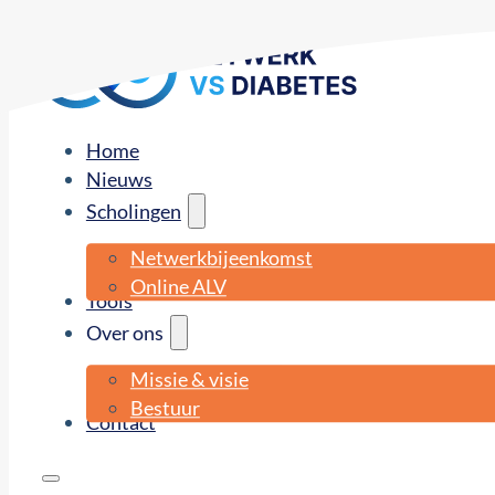
Home
Nieuws
Scholingen
Netwerkbijeenkomst
Online ALV
Tools
Over ons
Missie & visie
Bestuur
Contact