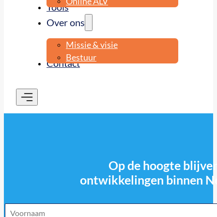
Online ALV
Tools
Over ons
Missie & visie
Bestuur
Contact
Op de hoogte blijven
ontwikkelingen binnen N