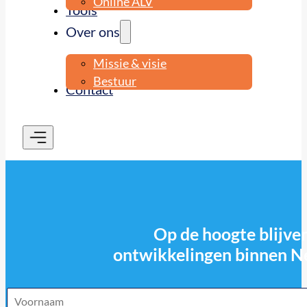
Online ALV
Tools
Over ons
Missie & visie
Bestuur
Contact
Op de hoogte blijven
ontwikkelingen binnen N