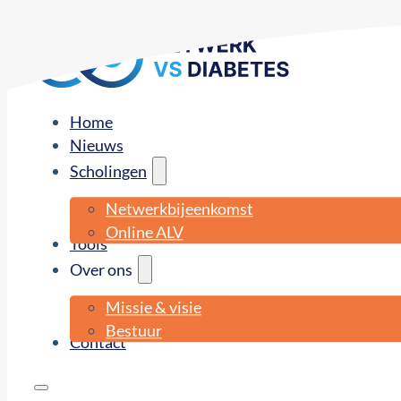
Home
Nieuws
Scholingen
Netwerkbijeenkomst
Online ALV
Tools
Over ons
Missie & visie
Bestuur
Contact