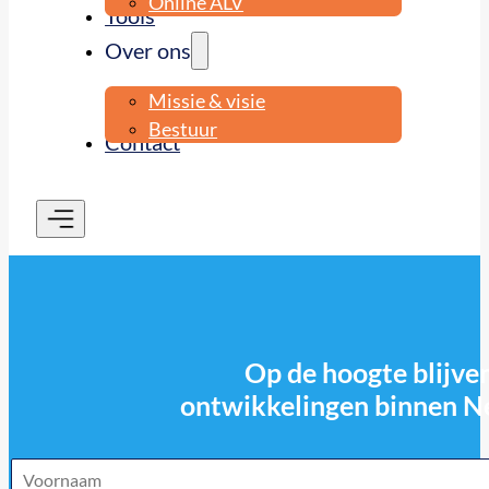
Online ALV
Tools
Over ons
Missie & visie
Bestuur
Contact
Op de hoogte blijven
ontwikkelingen binnen N