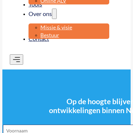
Online ALV
Tools
Over ons
Missie & visie
Bestuur
Contact
Op de hoogte blijven
ontwikkelingen binnen N